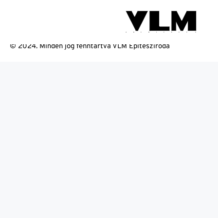
Portfólió kategór
© 2024. Minden jog fenntartva VLM Építésziroda