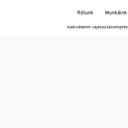
ia:
Pályázat
Rólunk
Munkáink
Adatvédelmi tájékoztató
Impre