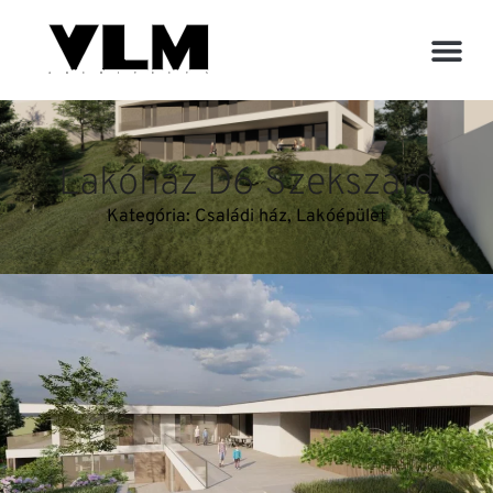
Lakóház D6 Szekszárd
Kategória:
Családi ház
,
Lakóépület