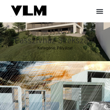
Passzívház Szekszárd
Kategória:
Pályázat